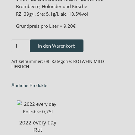
Brombeere, Holunder und Kirsche
RZ: 39g/l, Sre: 5,1g/l, alc. 10,5%vol
Grundpreis pro Liter = 9,20€
2023
In den Warenkorb
Dornfelder
0,75l
Artikelnummer:
08
Kategorie:
ROTWEIN MILD-
Menge
LIEBLICH
Ähnliche Produkte
2022 every day
Rot