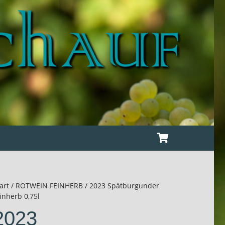
art
/
ROTWEIN FEINHERB
/ 2023 Spätburgunder
inherb 0,75l
2023