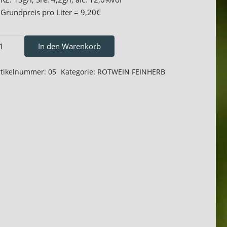
Grundpreis pro Liter = 9,20€
023
In den Warenkorb
pätburgunder
inherb
rtikelnummer:
05
Kategorie:
ROTWEIN FEINHERB
75l
enge