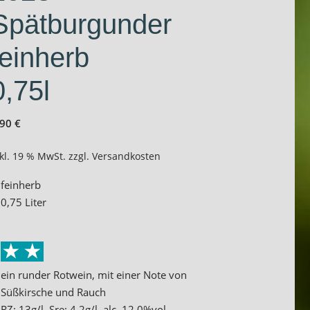
Spätburgunder
feinherb
0,75l
,90
€
kl. 19 % MwSt.
zzgl.
Versandkosten
feinherb
0,75 Liter
ein runder Rotwein, mit einer Note von
Süßkirsche und Rauch
RZ: 13g/l, Sre: 4,2g/l, alc. 12,0%vol