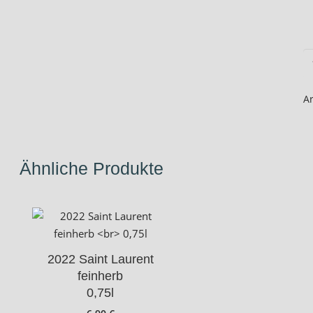
2
S
fe
A
0,
M
Ähnliche Produkte
2022 Saint Laurent
feinherb
0,75l